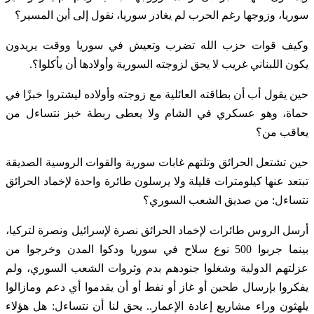
سوريا، وزوجها رغم الحرب لم يغادر سوريا، نقول إلى أين المسير؟
وكيف قوات حزب الله تضرب وتعيش في سوريا ووقت يريدون
يكون اللبناني غريب لا يحق لزوجته السورية وأولادها أن يأكلوا؟.
حين يقول أب أن بطاقته العائلية مع زوجته وأولاده ليشتروا خبزًا في
حماة، وهو عسكري في الشام ولا يعطى ربطة خبز نتساءل من
يعاقب من؟
حين تشتعل الحرائق وتلتهم غابات سورية والقوات الروسية الصديقة
تبتعد عنها كيلومترات قليلة ولا يرسلون طائرة واحدة لإخماد الحرائق
نتساءل: من صديق الشعب السوري؟
أرسل الروس طائرات لإخماد الحرائق نصرة لإسرائيل ونصرة لتركيا،
بينما جربوا 500 نوع سلاح في سوريا ودكوا المدن وخرجوا من
عزلتهم الدولية وشغلوا جنودهم بدم وثروات الشعب السوري، ولم
يفكروا بإرسال طحين أو غاز أو نفط أو أن يقدموا أي دعم ومازالوا
يلهثون وراء مشاريع إعادة الإعمار.. يحق لنا أن نتساءل: هل هؤلاء