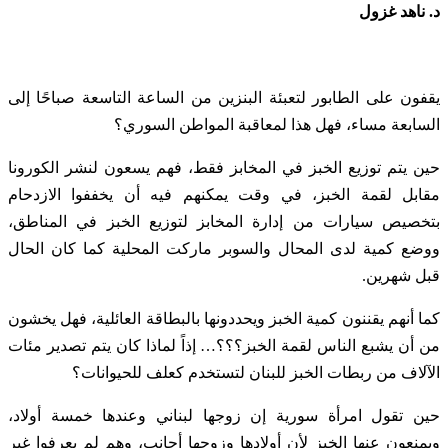
د. ناهد غزول
يقفون على الطابور لتعبئة البنزين من الساعة التاسعة صباحًا إلى
السابعة مساء، فهل هذا لمعاقبة المواطن السوري؟
حين يتم توزيع الخبز في المخابز فقط، فهم يسعون لنشر الكورونا
مقابل لقمة الخبز، في وقت يمكنهم فيه أن يخففوا الازدحام
بتخصيص سيارات من إدارة المخابز لتوزيع الخبز في المناطق،
ووضع كمية لدى المحال والسوبر ماركت المحلية كما كان الحال
قبل شهرين.
كما أنهم يقننون كمية الخبز ويحددونها بالبطاقة العائلية، فهل يخشون
من أن يشبع الناس لقمة الخبز؟؟؟… إذاً لماذا كان يتم تصدير مئات
الآلاف من ربطات الخبز للبنان لتستخدم كعلف للحيوانات؟
حين تقول امرأة سورية إن زوجها لبناني وعندها خمسة أولاد،
ويمنعون عنها الخبز لأن أولادها وزوجها أجانب، وهم لم يعرفوا غير