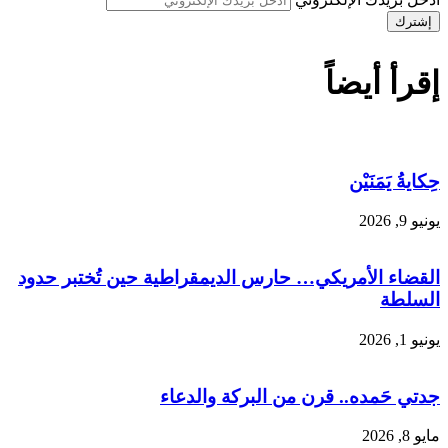
إقرأ أيضاً
حِكايةُ يَمَنَيْن
يونيو 9, 2026
القضاء الأمريكي… حارس الديمقراطية حين تُختبر حدود
السلطة
يونيو 1, 2026
جدتي حَمده.. قرن من البركة والدعاء
مايو 8, 2026