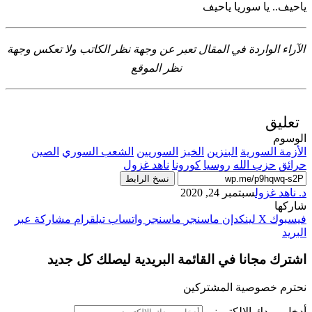
ياحيف.. يا سوريا ياحيف
الآراء الواردة في المقال تعبر عن وجهة نظر الكاتب ولا تعكس وجهة
نظر الموقع
تعليق
الوسوم
الأزمة السورية
البنزين
الخبز
السوريين
الشعب السوري
الصين
حرائق
حزب الله
روسيا
كورونا
ناهد غزول
نسخ الرابط
د. ناهد غزول
سبتمبر 24, 2020
شاركها
فيسبوك
‫X
لينكدإن
ماسنجر
ماسنجر
واتساب
تيلقرام
مشاركة عبر
البريد
اشترك مجانا في القائمة البريدية ليصلك كل جديد
نحترم خصوصية المشتركين
أدخل بريدك الإلكتروني