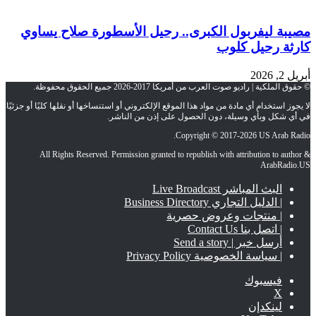
مصيبة ليفربول الكبرى.. رحيل الأسطورة صلاح يساوي
كارثة رحيل كلوب
أبريل 2, 2026
© حقوق الملكية | راديو صوت العرب من أمريكا 2017-2026 جميع الحقوق محفوظة.
لا يجوز استخدام أي مادة من مواد هذا الموقع الإلكتروني أو استنساخها أو نقلها كليًا أو جزئيًا
في أي شكل وبأي وسيلة، دون الحصول على إذن من الناشر.
Copyright © 2017-2026 US Arab Radio.
All Rights Reserved. Permission granted to republish with attribution to author &
ArabRadio.US
البث المباشر Live Broadcast
| الدليل التجاري Business Directory
| منتجات وعروض حصرية
| اتصل بنا Contact Us
أرسل خبر | Send a story
| سياسة الخصوصية Privacy Policy
فيسبوك
‫X
لينكدإن