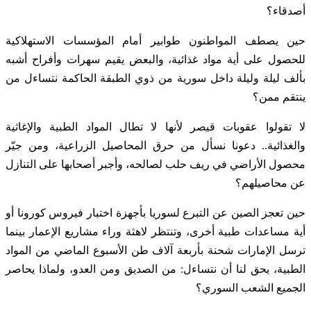
أصدقاء؟
حين يصطف المواطنون طوابير أمام المؤسسات الاستهلاكية
للحصول على أية مواد غذائية، والبعض يقيم سهرات وأفراح أشبه
بألف ليلة وليلة داخل سورية من ذوي الطبقة الحاكمة نتساءل من
ينتقم ممن؟
لا تقولوا عقوبات قيصر لأنها لا تطال المواد الطبية والإغاثية
والغذائية.. دعونا نسأل من حرق المحاصيل الزراعية، ومن جيّر
محصول الأراضي في ريف حلب لصالحه، وأجبر أصحابها على التنازل
عن محاصيلهم؟
حين تعجز الصين عن التبرع لسوريا بأجهزة اختبار فيروس كورونا أو
أية مساعدات طبية أخرى، وتنتظر لاهثة وراء مشاريع الإعمار بينما
ترسل الإمارات شحنة بأربعة آلاف طن الأسبوع الماضي من المواد
الطبية، يحق لنا أن نتساءل: من الصديق ومن العدو، ولماذا يحاصر
الجميع الشعب السوري؟