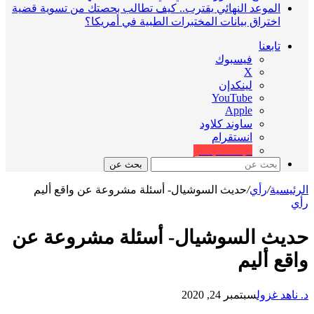
الموعد النهائي يقترب.. كيف تطالب بحصتك من تسوية قضية
اختراق بيانات المختبرات الطبية في أمريكا؟
تابعنا
فيسبوك
‫X
لينكدإن
‫YouTube
ساوند كلاود
انستقرام
البث المباشر
بحث عن
الرئيسية
/
رأي
/
حديث السوشيال- أسئلة مشروعة عن واقع أليم
رأي
حديث السوشيال- أسئلة مشروعة عن
واقع أليم
د. ناهد غزول
سبتمبر 24, 2020