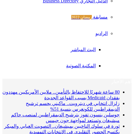
الدليل التجاري Business Directory
مسابقة
رمضان 2022
الراديو
البث المباشر
المكتبة الصوتية
أهم الأخبار
80 ساعة شهريًا للاحتفاظ بالتأمين.. ملايين الأمريكيين مهددون
بفقدان Medicaid بسبب القواعد الجديدة
زلزال انتخابي في ديترويت.. ماكيني يحسم ترشيح
الديمقراطيين للكونغرس بنسبة 51%
جوسلين بنسون تفوز بترشيح الديمقراطيين لمنصب حاكم
ميشيغان وتستعد لمواجهة جون جيمس
ثورة في سلوك الناخبين بميشيغان.. التصويت الغيابي والمبكر
يكتسح الحضور التقليدي في الانتخابات التمهيدية